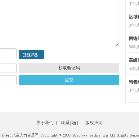
3年
区域
3年
网络经
5年
高级
获取验证码
5年
(J122
提交
销售经
3年
关于我们
|
联系我们
|
版权声明