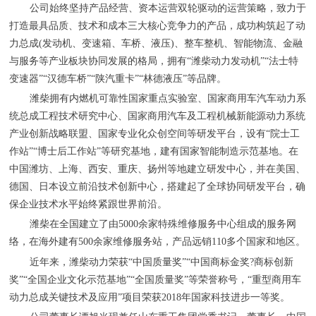
公司始终坚持产品经营、资本运营双轮驱动的运营策略，致力于
打造最具品质、技术和成本三大核心竞争力的产品，成功构筑起了动
力总成(发动机、变速箱、车桥、液压)、整车整机、智能物流、金融
与服务等产业板块协同发展的格局，拥有“潍柴动力发动机”“法士特
变速器”“汉德车桥”“陕汽重卡”“林德液压”等品牌。
潍柴拥有内燃机可靠性国家重点实验室、国家商用车汽车动力系
统总成工程技术研究中心、国家商用汽车及工程机械新能源动力系统
产业创新战略联盟、国家专业化众创空间等研发平台，设有“院士工
作站”“博士后工作站”等研究基地，建有国家智能制造示范基地。在
中国潍坊、上海、西安、重庆、扬州等地建立研发中心，并在美国、
德国、日本设立前沿技术创新中心，搭建起了全球协同研发平台，确
保企业技术水平始终紧跟世界前沿。
潍柴在全国建立了由5000余家特殊维修服务中心组成的服务网
络，在海外建有500余家维修服务站，产品远销110多个国家和地区。
近年来，潍柴动力荣获“中国质量奖”“中国商标金奖?商标创新
奖”“全国企业文化示范基地”“全国质量奖”等荣誉称号，“重型商用车
动力总成关键技术及应用”项目荣获2018年国家科技进步一等奖。