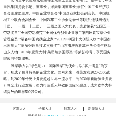
公司董事长谭旭光现兼任山东重工集团党委书记、董事长，中国
重汽集团党委书记、董事长，潍柴集团董事长;兼任中国工业经济联
合会主席团主席、中国企业联合会/中国企业家协会副会长、中国机
械工业联合会副会长、中国汽车工业协会副会长等职务;连续当选为
十届、十一届、十二届、十三届全国人大代表，先后荣获“全国五一
劳动奖章”“全国劳动模范”“全国优秀创业企业家”“第四届袁宝华企业
管理金奖”“装备中国功勋企业家”“2011年中国十大创新人物”“中国杰
出质量人”“刘源张质量技术贡献奖”“山东省庆祝改革开放40周年感动
山东人物” 2018年度意大利“莱昂纳多国际奖”等荣誉称号，享受国务
院政府特殊津贴。
潍柴动力以“绿色动力、国际潍柴”为使命，以“客户满意”为宗
旨，形成了独具特色的企业文化。面向未来，潍柴发布2020-2030战
略，到2020年传统业务要超越世界一流水平，到2030年新能源业务要
引领全球行业发展，努力打造受人尊敬的国际化强企，成为竞争力持
续提升的世界500强公司。
客车人才
卡车人才
轿车人才
新能源人才